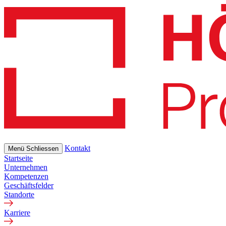
Skip
to
main
content
Kontakt
Menü
Schliessen
Startseite
Unternehmen
Kompetenzen
Geschäftsfelder
Standorte
Karriere