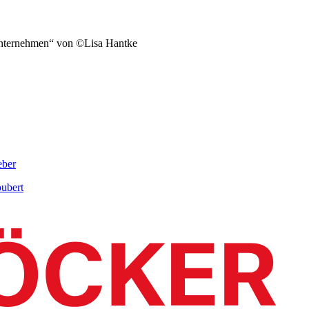
„Unternehmen“ von ©Lisa Hantke
eber
ubert