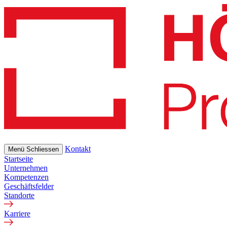
Skip
to
main
content
Kontakt
Menü
Schliessen
Startseite
Unternehmen
Kompetenzen
Geschäftsfelder
Standorte
Karriere