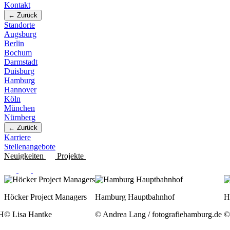
Kontakt
← Zurück
Standorte
Augsburg
Berlin
Bochum
Darmstadt
Duisburg
Hamburg
Hannover
Köln
München
Nürnberg
← Zurück
Karriere
Stellenangebote
Neuigkeiten
Projekte
Hamburg Hauptbahnhof
Höcker Project Managers
S
© Andrea Lang / fotografiehamburg.de
© Lisa Hantke
©