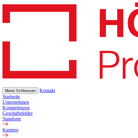
Skip
to
main
content
Kontakt
Menü
Schliessen
Startseite
Unternehmen
Kompetenzen
Geschäftsfelder
Standorte
Karriere