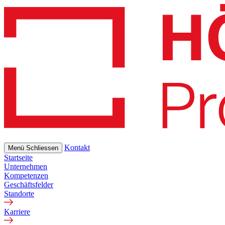
Skip
to
main
content
Kontakt
Menü
Schliessen
Startseite
Unternehmen
Kompetenzen
Geschäftsfelder
Standorte
Karriere