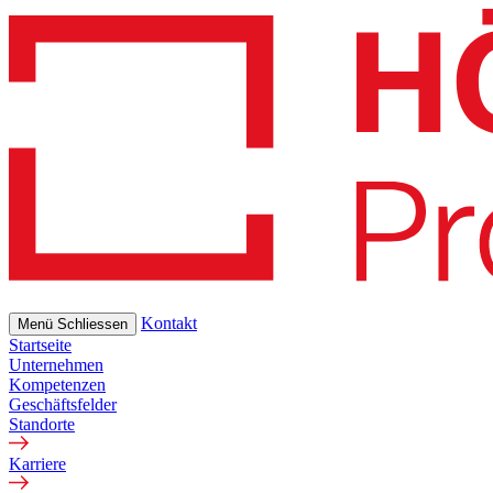
Skip
to
main
content
Kontakt
Menü
Schliessen
Startseite
Unternehmen
Kompetenzen
Geschäftsfelder
Standorte
Karriere