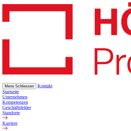
Skip
to
main
content
Kontakt
Menü
Schliessen
Startseite
Unternehmen
Kompetenzen
Geschäftsfelder
Standorte
Karriere