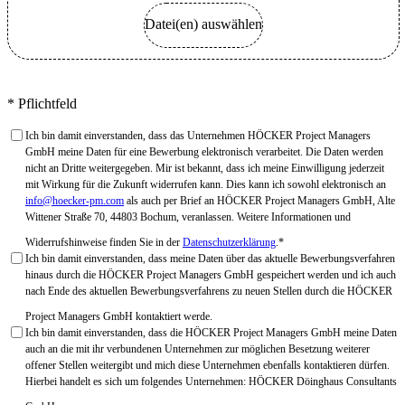
Datei(en) auswählen
*
Pflichtfeld
Ich bin damit einverstanden, dass das Unternehmen HÖCKER Project Managers
GmbH meine Daten für eine Bewerbung elektronisch verarbeitet. Die Daten werden
nicht an Dritte weitergegeben. Mir ist bekannt, dass ich meine Einwilligung jederzeit
mit Wirkung für die Zukunft widerrufen kann. Dies kann ich sowohl elektronisch an
info@hoecker-pm.com
als auch per Brief an HÖCKER Project Managers GmbH, Alte
Wittener Straße 70, 44803 Bochum, veranlassen. Weitere Informationen und
Widerrufshinweise finden Sie in der
Datenschutzerklärung
.
*
Ich bin damit einverstanden, dass meine Daten über das aktuelle Bewerbungsverfahren
hinaus durch die HÖCKER Project Managers GmbH gespeichert werden und ich auch
nach Ende des aktuellen Bewerbungsverfahrens zu neuen Stellen durch die HÖCKER
Project Managers GmbH kontaktiert werde.
Ich bin damit einverstanden, dass die HÖCKER Project Managers GmbH meine Daten
auch an die mit ihr verbundenen Unternehmen zur möglichen Besetzung weiterer
offener Stellen weitergibt und mich diese Unternehmen ebenfalls kontaktieren dürfen.
Hierbei handelt es sich um folgendes Unternehmen: HÖCKER Döinghaus Consultants