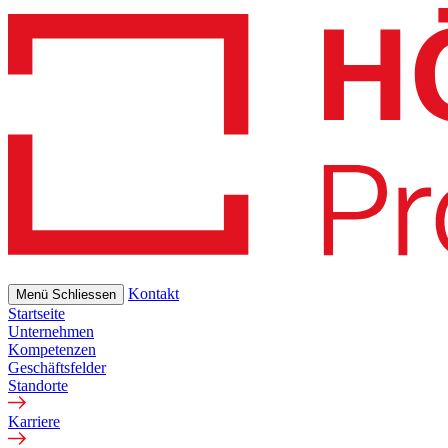
Skip
to
main
content
Kontakt
Menü
Schliessen
Startseite
Unternehmen
Kompetenzen
Geschäftsfelder
Standorte
Karriere