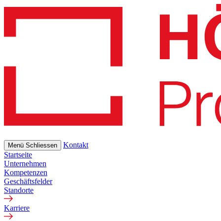
Skip
to
main
content
Kontakt
Menü
Schliessen
Startseite
Unternehmen
Kompetenzen
Geschäftsfelder
Standorte
Karriere