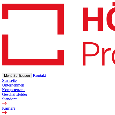
Skip
to
main
content
Kontakt
Menü
Schliessen
Startseite
Unternehmen
Kompetenzen
Geschäftsfelder
Standorte
Karriere