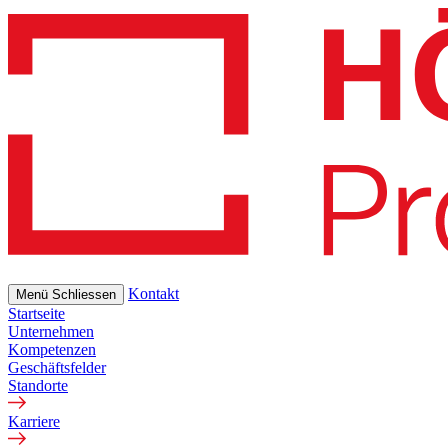
Skip
to
main
content
Kontakt
Menü
Schliessen
Startseite
Unternehmen
Kompetenzen
Geschäftsfelder
Standorte
Karriere