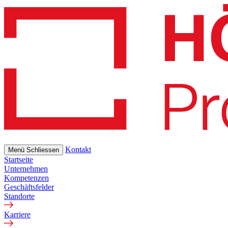
Skip
to
main
content
Kontakt
Menü
Schliessen
Startseite
Unternehmen
Kompetenzen
Geschäftsfelder
Standorte
Karriere