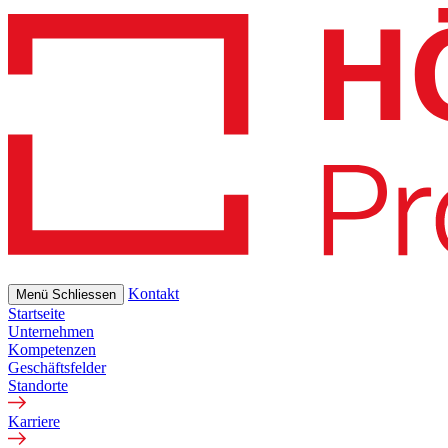
Skip
to
main
content
Kontakt
Menü
Schliessen
Startseite
Unternehmen
Kompetenzen
Geschäftsfelder
Standorte
Karriere