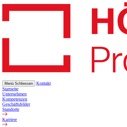
Skip
to
main
content
Kontakt
Menü
Schliessen
Startseite
Unternehmen
Kompetenzen
Geschäftsfelder
Standorte
Karriere