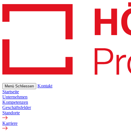
Skip
to
main
content
Kontakt
Menü
Schliessen
Startseite
Unternehmen
Kompetenzen
Geschäftsfelder
Standorte
Karriere