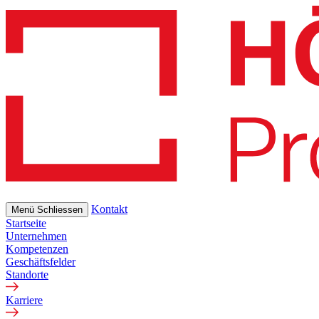
Skip
to
main
content
Kontakt
Menü
Schliessen
Startseite
Unternehmen
Kompetenzen
Geschäftsfelder
Standorte
Karriere