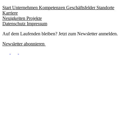
Start
Unternehmen
Kompetenzen
Geschäftsfelder
Standorte
Karriere
Footer
Neuigkeiten
Projekte
menu
Datenschutz
Impressum
Footer
Meta
Auf dem Laufenden bleiben? Jetzt zum Newsletter anmelden.
Newsletter abonnieren