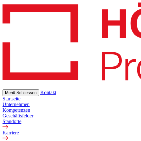
Skip
to
main
content
Kontakt
Menü
Schliessen
Startseite
Unternehmen
Kompetenzen
Geschäftsfelder
Standorte
Karriere