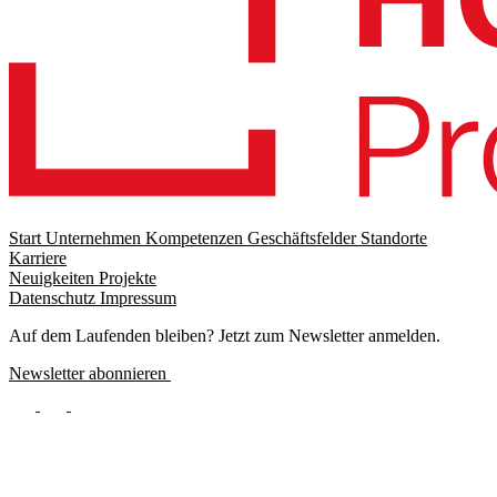
Start
Unternehmen
Kompetenzen
Geschäftsfelder
Standorte
Karriere
Footer
Neuigkeiten
Projekte
menu
Datenschutz
Impressum
Footer
Meta
Auf dem Laufenden bleiben? Jetzt zum Newsletter anmelden.
Newsletter abonnieren