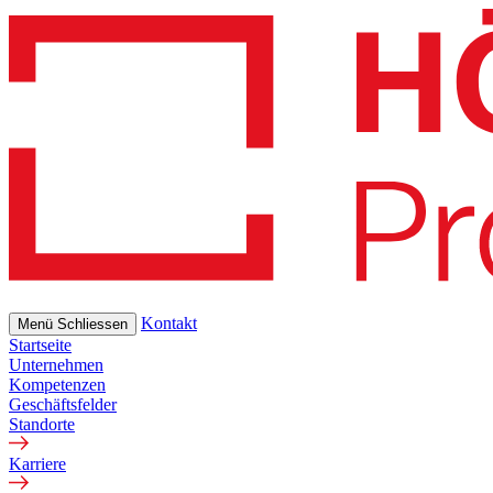
Skip
to
main
content
Kontakt
Menü
Schliessen
Startseite
Unternehmen
Kompetenzen
Geschäftsfelder
Standorte
Karriere