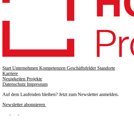
Start
Unternehmen
Kompetenzen
Geschäftsfelder
Standorte
Karriere
Footer
Neuigkeiten
Projekte
menu
Datenschutz
Impressum
Footer
Meta
Auf dem Laufenden bleiben? Jetzt zum Newsletter anmelden.
Newsletter abonnieren