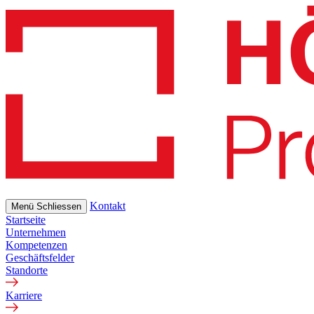
Skip
to
main
content
Kontakt
Menü
Schliessen
Startseite
Unternehmen
Kompetenzen
Geschäftsfelder
Standorte
Karriere