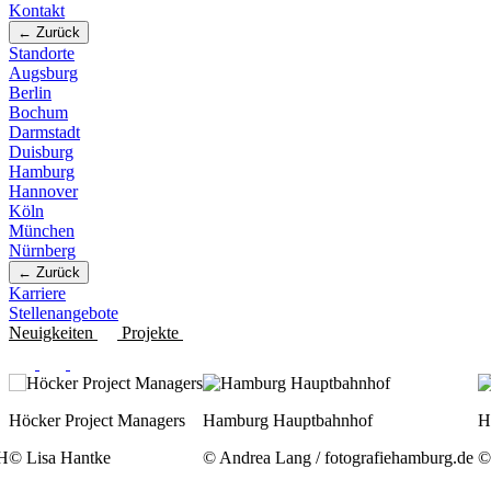
Kontakt
← Zurück
Standorte
Augsburg
Berlin
Bochum
Darmstadt
Duisburg
Hamburg
Hannover
Köln
München
Nürnberg
← Zurück
Karriere
Stellenangebote
Neuigkeiten
Projekte
Hamburg Hauptbahnhof
Höcker Project Managers
S
© Andrea Lang / fotografiehamburg.de
© Lisa Hantke
©