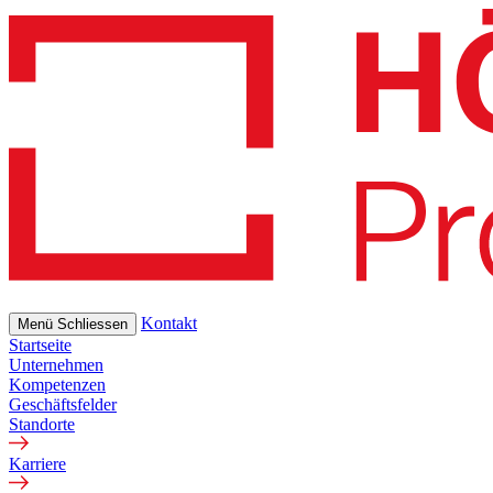
Skip
to
main
content
Kontakt
Menü
Schliessen
Startseite
Unternehmen
Kompetenzen
Geschäftsfelder
Standorte
Karriere